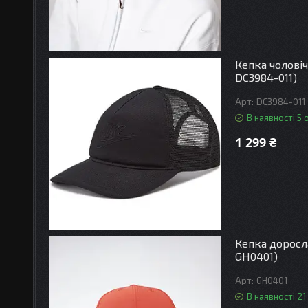
Кепка чоловіч
DC3984-011)
DC3984-011
В наявності 5 
1 299 ₴
Кепка доросла
GH0401)
GH0401
В наявності 21