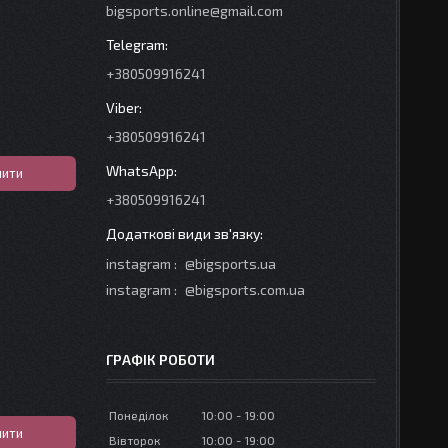
bigsports.online@gmail.com
+380509916241
+380509916241
пити
+380509916241
instagram
@bigsports.ua
instagram
@bigsports.com.ua
ГРАФІК РОБОТИ
Понеділок
10:00
19:00
пити
Вівторок
10:00
19:00