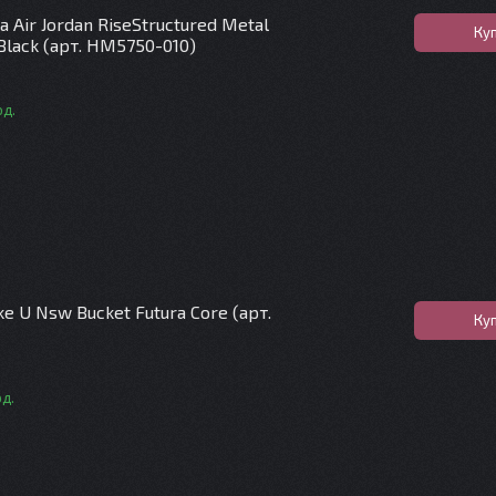
а Air Jordan RiseStructured Metal
Ку
lack (арт. HM5750-010)
од.
ke U Nsw Bucket Futura Core (арт.
Ку
од.