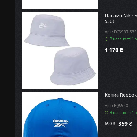
Панама Nike S
536)
DC3967-536
В наявності 1 о
1 170 ₴
Кепка Reebok 
FQ5520
В наявності 1 о
359 ₴
690 ₴