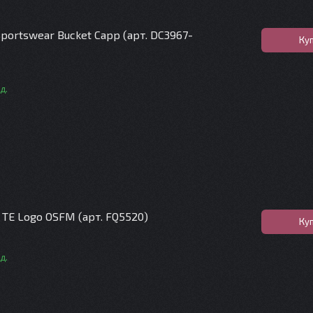
portswear Bucket Capp (арт. DC3967-
Ку
д.
TE Logo OSFM (арт. FQ5520)
Ку
д.