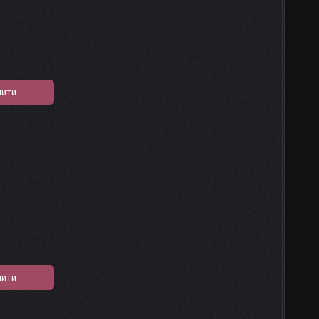
пити
пити