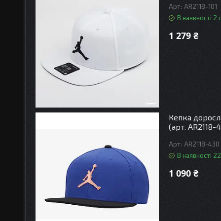
AR2118-101
В наявності 2 
1 279 ₴
Кепка доросл
(арт. AR2118-
AR2118-430
В наявності 22
1 090 ₴