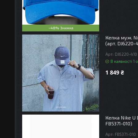
–48%
Кепка муж. N
(арт. DJ6220-
DJ6220-410
В наявності 1 о
1 849 ₴
Кепка Nike U 
FB5371-010)
FB5371-010