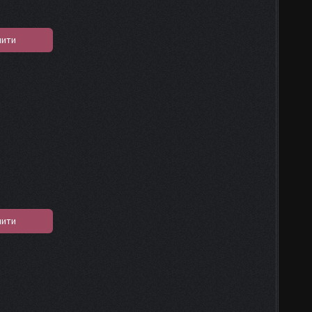
пити
пити