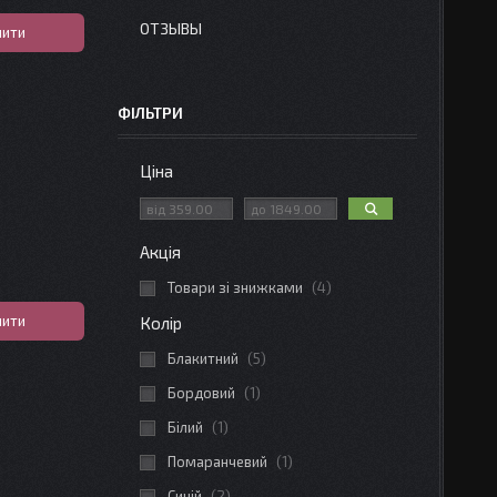
ОТЗЫВЫ
пити
ФІЛЬТРИ
Ціна
Акція
Товари зі знижками
4
пити
Колір
Блакитний
5
Бордовий
1
Білий
1
Помаранчевий
1
Синій
2