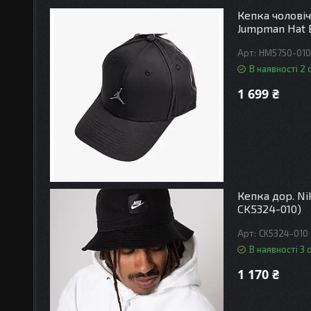
Кепка чоловіч
Jumpman Hat B
HM5750-010
В наявності 2 
1 699 ₴
Кепка дор. Ni
CK5324-010)
CK5324-010
В наявності 3 
1 170 ₴