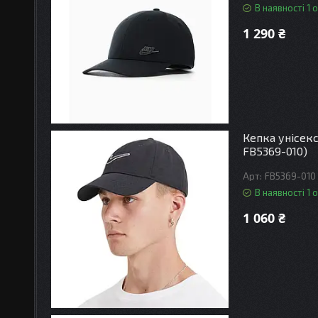
В наявності 1 о
1 290 ₴
Кепка унісекс
FB5369-010)
FB5369-010
В наявності 1 о
1 060 ₴