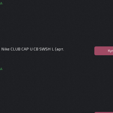
д.
 Nike CLUB CAP U CB SWSH L (арт.
Ку
д.