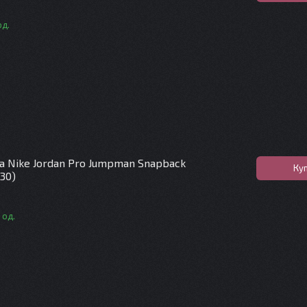
од.
а Nike Jordan Pro Jumpman Snapback
Ку
430)
 од.