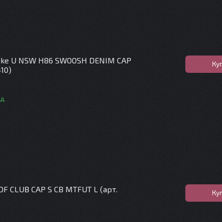
ike U NSW H86 SWOOSH DENIM CAP
Ку
410)
д.
DF CLUB CAP S CB MTFUT L (арт.
Ку