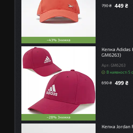
449 ₴
790 ₴
–43%
Кепка Adidas 
GM6263)
GM6263
В наявності 5 
499 ₴
690 ₴
–28%
Кепка Jordan 