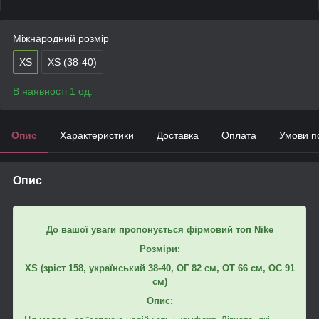
Міжнародний розмір
XS
XS (38-40)
В наявності 1 од.
Опис
Характеристики
Доставка
Оплата
Умови п
Опис
До вашої уваги пропонується фірмовий топ Nike
Розміри:
XS
(
зріст 158, український 38-40, ОГ 82 см, ОТ 66 см, ОС 91
см)
Опис: