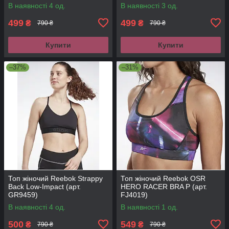
В наявності 4 од.
В наявності 3 од.
499
499
₴
₴
790 ₴
790 ₴
Купити
Купити
–37%
–31%
Топ жіночий Reebok Strappy
Топ жіночий Reebok OSR
Back Low-Impact (арт.
HERO RACER BRA P (арт.
GR9459)
FJ4019)
В наявності 4 од.
В наявності 1 од.
500
549
₴
₴
790 ₴
790 ₴