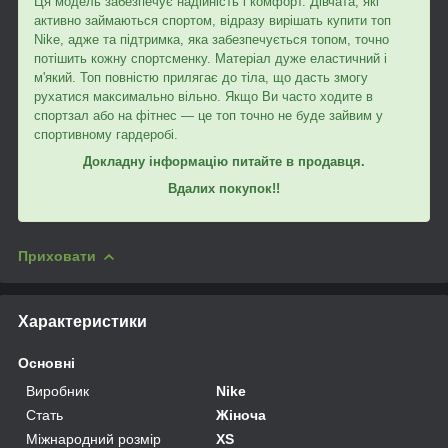
Ця модель забезпечує надійність і комфорт. Дівчата, які
активно займаються спортом, відразу вирішать купити топ
Nike, адже та підтримка, яка забезпечується топом, точно
потішить кожну спортсменку. Матеріал дуже еластичний і
м'який. Топ повністю прилягає до тіла, що дасть змогу
рухатися максимально вільно. Якщо Ви часто ходите в
спортзал або на фітнес — це топ точно не буде зайвим у
спортивному гардеробі.
Докладну інформацію питайте в продавця.
Вдалих покупок!!
Приховати
Характеристики
Основні
Виробник
Nike
Стать
Жіноча
Міжнародний розмір
XS