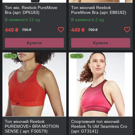
Топ жін. Reebok PureMove
Топ жіночий Reebok
Bra (арт. DP6183)
PureMove Bra (арт. EB8182)
В наявності 12 од.
В наявності 2 од.
449
449
₴
₴
790 ₴
790 ₴
Купити
Купити
–37%
–37%
Топ жіночий Reebok
Спортивний топ жіночий
PUREMOVE+ BRA MOTION
Reebok Ts Ubf Seamless Cro
SENSE ( арт. FS0579)
(арт. GT3141)