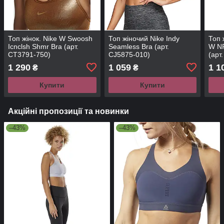
Топ жінок. Nike W Swoosh
Топ жіночий Nike Indy
Топ 
Icnclsh Shmr Bra (арт.
Seamless Bra (арт.
W NP
CT3791-750)
CJ5875-010)
(арт
1 290
1 059
1 1
₴
₴
Купити
Купити
Акційні пропозиції та новинки
–43%
–43%