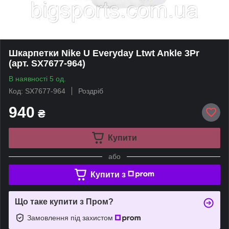
Шкарпетки Nike U Everyday Ltwt Ankle 3Pr
(арт. SX7677-964)
В наявності 5 од.
Код: SX7677-964
Роздріб
940
₴
Купити
або
Купити з
Що таке купити з Пром?
Замовлення під захистом