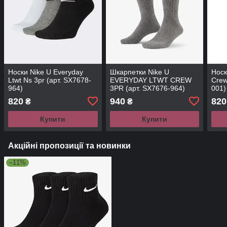
Носки Nike U Everyday
Шкарпетки Nike U
Носк
Ltwt Ns 3pr (арт. SX7678-
EVERYDAY LTWT CREW
Crew
964)
3PR (арт. SX7676-964)
001)
820
940
820
₴
₴
Купити
Купити
Акційні пропозиції та новинки
–11%