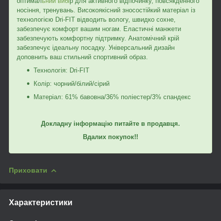
оптимал
ьний вибі
р для активного відпочинку, повсякденного
носіння, тренувань. Високоякісний зносостійкий матеріал із
технологією Dri-FIT відводить вологу, швидко сохне,
забезпечує комфорт вашим ногам. Еластичні манжети
забезпечують комфортну підтримку. Анатомічний крій
забезпечує ідеальну посадку. Універсальний дизайн
доповнить ваш стильний спортивний образ.
Технологія: Dri-FIT
Колір: чорний/білий/сірий
Матеріал: 61% бавовна/36% поліестер/3% спандекс
Докладну інформацію питайте в продавця.
Вдалих покупок!!
Приховати
Характеристики