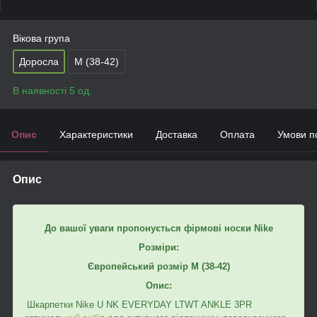
Вікова група
Доросла
M (38-42)
В наявності 5 од.
Опис
Характеристики
Доставка
Оплата
Умови п
Опис
До вашої уваги пропонується фірмові носки Nike
Розміри:
Європейський розмір M (38-42)
Опис:
Шкарпетки Nike U NK EVERYDAY LTWT ANKLE 3PR