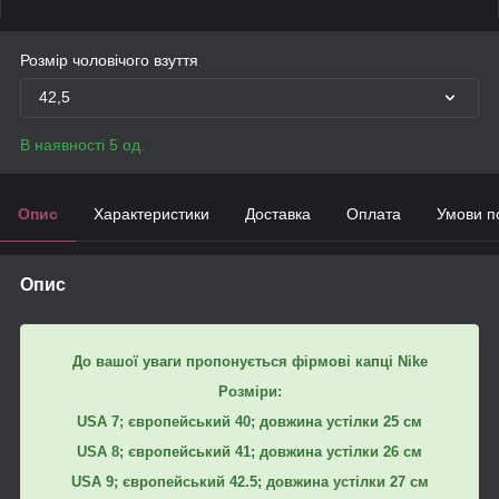
Розмір чоловічого взуття
42,5
В наявності 5 од.
Опис
Характеристики
Доставка
Оплата
Умови п
Опис
До вашої уваги пропонується фірмові капці Nike
Розміри:
USA 7; європейський 40; довжина устілки 25 см
USA 8; європейський 41; довжина устілки 26 см
USA 9; європейський 42.5; довжина устілки 27 см