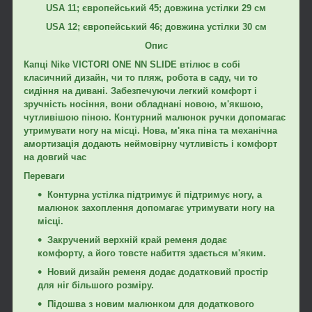
USA 11; європейський 45; довжина устілки 29 см
USA 12; європейський 46; довжина устілки 30 см
Опис
Капці Nike VICTORI ONE NN SLIDE втілює в собі
класичний дизайн, чи то пляж, робота в саду, чи то
сидіння на дивані. Забезпечуючи легкий комфорт і
зручність носіння, вони обладнані новою, м'якшою,
чутливішою піною. Контурний малюнок ручки допомагає
утримувати ногу на місці. Нова, м'яка піна та механічна
амортизація додають неймовірну чутливість і комфорт
на довгий час
Переваги
Контурна устілка підтримує й підтримує ногу, а
малюнок захоплення допомагає утримувати ногу на
місці.
Закручений верхній край ременя додає
комфорту, а його товсте набиття здається м'яким.
Новий дизайн ременя додає додатковий простір
для ніг більшого розміру.
Підошва з новим малюнком для додаткового