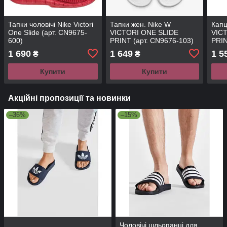
Тапки чоловічі Nike Victori
Тапки жен. Nike W
Капц
One Slide (арт. CN9675-
VICTORI ONE SLIDE
VIC
600)
PRINT (арт. CN9676-103)
PRIN
1 690
1 649
1 5
₴
₴
Купити
Купити
Акційні пропозиції та новинки
–36%
–15%
Чоловічі шльопанці для