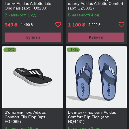
Тапки Adidas Adilette Lite
пляжу Adidas Adilette Comfort
Originals (арт. FU8299)
(арт. GZ5892)
В наявності 1 од.
В наявності 4 од.
949
1 100
₴
₴
1 490 ₴
1 290 ₴
Купити
Купити
–13%
–13%
В'єтнамки чол. Adidas
В'єтнамки чоловічі Adidas
Comfort Flip Flop (арт.
Comfort Flip Flop (арт.
EG2069)
HQ4431)
В наявності 16 од.
В наявності 2 од.