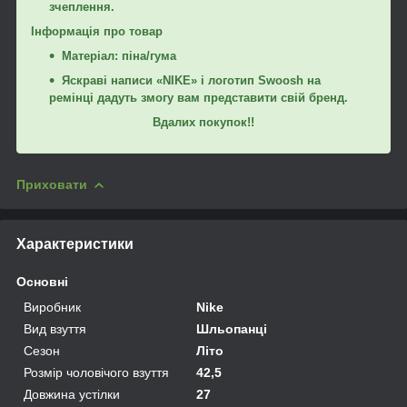
зчеплення.
Інформація про товар
Матеріал: піна/гума
Яскраві написи «NIKE» і логотип Swoosh на
ремінці дадуть змогу вам представити свій бренд.
Вдалих покупок!!
Приховати
Характеристики
Основні
Виробник
Nike
Вид взуття
Шльопанці
Сезон
Літо
Розмір чоловічого взуття
42,5
Довжина устілки
27