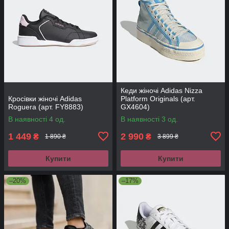
Кеди жіночі Adidas Nizza
Кросівки жіночі Adidas
Platform Originals (арт.
Roguera (арт. FY8883)
GX4604)
В наявності 4 од.
В наявності 3 од.
1 449
2 990
₴
₴
1 890 ₴
3 899 ₴
Купити
Купити
–20%
–17%