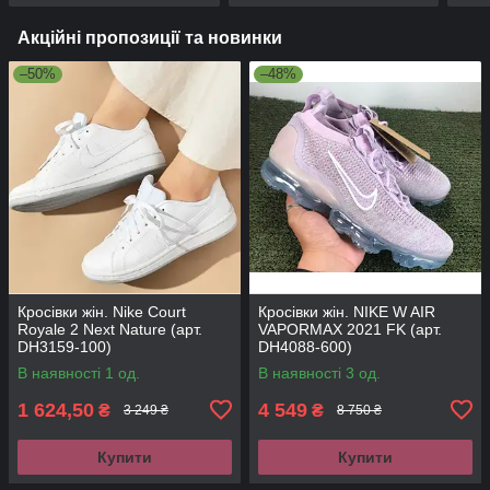
Акційні пропозиції та новинки
–50%
–48%
Кросівки жін. Nike Court
Кросівки жін. NIKE W AIR
Royale 2 Next Nature (арт.
VAPORMAX 2021 FK (арт.
DH3159-100)
DH4088-600)
В наявності 1 од.
В наявності 3 од.
1 624,50
4 549
₴
₴
3 249 ₴
8 750 ₴
Купити
Купити