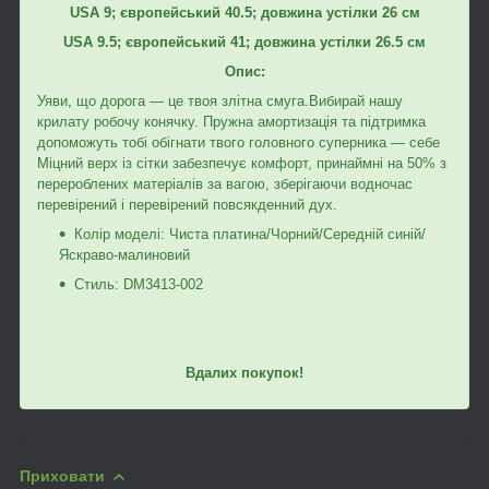
USA 9; європейський 40.5; довжина устілки 26 см
USA 9.5; європейський 41; довжина устілки 26.5 см
Опис:
Уяви, що дорога — це твоя злітна смуга.Вибирай нашу
крилату робочу конячку. Пружна амортизація та підтримка
допоможуть тобі обігнати твого головного суперника — себе
Міцний верх із сітки забезпечує комфорт, принаймні на 50% з
перероблених матеріалів за вагою, зберігаючи водночас
перевірений і перевірений повсякденний дух.
Колір моделі: Чиста платина/Чорний/Середній синій/
Яскраво-малиновий
Стиль: DM3413-002
Вдалих покупок!
Приховати