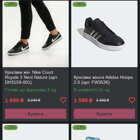
–48%
–36%
Кросівки жін. Nike Court
Royale 2 Next Nature (арт.
Кросівки жіночі Adidas Hoops
DH3159-001)
2.0 (арт. FW3536)
Готово до відправки 3 од.
В наявності 11 од.
1 690
1 590
₴
₴
3 249 ₴
2 490 ₴
Купити
Купити
–23%
–23%