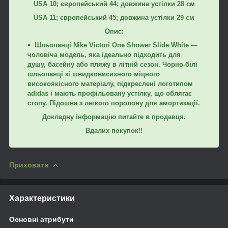
USA 10; європейський 44; довжина устілки 28 см
USA 11; європейський 45; довжина устілки 29 см
Опис:
Шльопанці Nike Victori One Shower Slide White —
чоловіча модель, яка ідеально підходить для
душу, басейну або пляжу в літній сезон. Чорно-білі
шльопанці зі швидковисихного міцного
високоякісного матеріалу, підкреслені логотипом
adidas і мають профільовану устілку, що облягає
стопу. Підошва з легкого поролону для амортизації.
Докладну інформацію питайте в продавця.
Вдалих покупок!!
Приховати
Характеристики
Основні атрибути