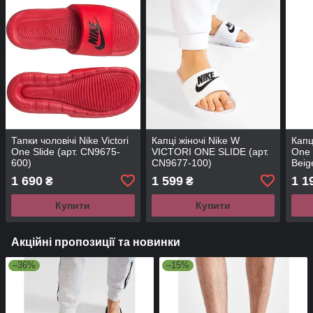
Тапки чоловічі Nike Victori
Капці жіночі Nike W
Капці
One Slide (арт. CN9675-
VICTORI ONE SLIDE (арт.
One 
600)
CN9677-100)
Beig
1 690
1 599
1 1
₴
₴
Купити
Купити
Акційні пропозиції та новинки
–36%
–15%