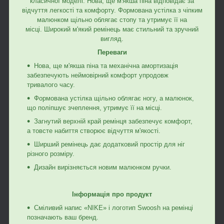
класичної моделі. Нова, ще м'якша піна відповідає за
відчуття легкості та комфорту. Формована устілка з чіпким
малюнком щільно облягає стопу та утримує її на
місці. Широкий м'який ремінець має стильний та зручний
вигляд.
Переваги
Нова, ще м'якша піна та механічна амортизація
забезпечують неймовірний комфорт упродовж
тривалого часу.
Формована устілка щільно облягає ногу, а малюнок,
що поліпшує зчеплення, утримує її на місці.
Загнутий верхній край ремінця забезпечує комфорт,
а товсте набиття створює відчуття м'якості.
Ширший ремінець дає додатковий простір для ніг
різного розміру.
Дизайн вирізняється новим малюнком ручки.
Інформація про продукт
Сміливий напис «NIKE» і логотип Swoosh на ремінці
позначають ваш бренд.