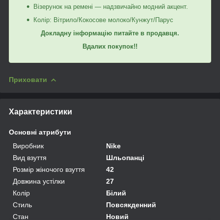
Візерунок на ремені — надзвичайно модний акцент.
Колір: Вітрило/Кокосове молоко/Кунжут/Парус
Докладну інформацію питайте в продавця.
Вдалих покупок!!
Приховати
Характеристики
Основні атрибути
Виробник
Nike
Вид взуття
Шльопанці
Розмір жіночого взуття
42
Довжина устілки
27
Колір
Білий
Стиль
Повсякденний
Стан
Новий