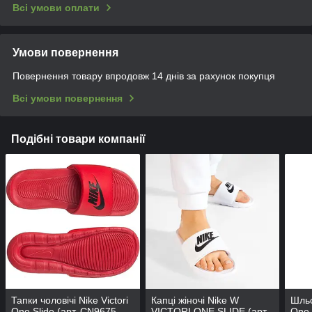
Всі умови оплати
Умови повернення
Повернення товару впродовж 14 днів за рахунок покупця
Всі умови повернення
Подібні товари компанії
Тапки чоловічі Nike Victori
Капці жіночі Nike W
Шльо
One Slide (арт. CN9675-
VICTORI ONE SLIDE (арт.
One 