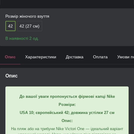
Розмір жіночого взуття
42
42 (27 см)
В наявності 2 од.
Опис
Характеристики
Доставка
Оплата
Умови п
Опис
До вашої уваги пропонується фірмові капці Nike
Розміри:
USA 10; європейський 42; довжина устілки 27 см
Опис:
На пляж або на трибуни Nike Victori One — ідеальний варіант