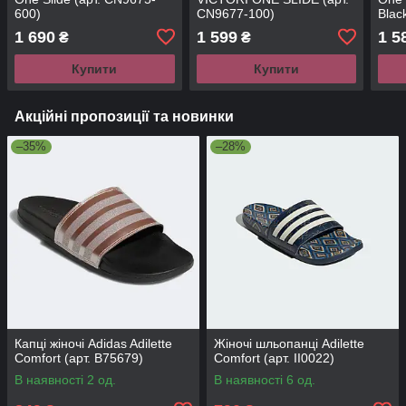
600)
CN9677-100)
Blac
1 690
1 599
1 5
₴
₴
Купити
Купити
Акційні пропозиції та новинки
–35%
–28%
Капці жіночі Adidas Adilette
Жіночі шльопанці Adilette
Comfort (арт. B75679)
Comfort (арт. II0022)
В наявності 2 од.
В наявності 6 од.