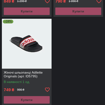
849
790
₴
₴
1 299 ₴
1 090 ₴
Купити
Купити
–24%
Жіночі шльопанці Adilette
Originals (арт. ID5795)
В наявності 1 од.
749
₴
990 ₴
Купити