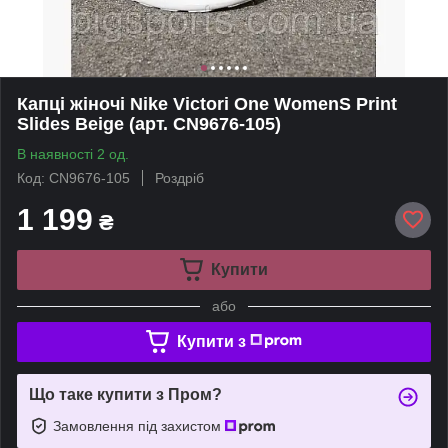
Капці жіночі Nike Victori One WomenS Print
Slides Beige (арт. CN9676-105)
В наявності 2 од.
Код: CN9676-105
Роздріб
1 199
₴
Купити
або
Купити з
Що таке купити з Пром?
Замовлення під захистом