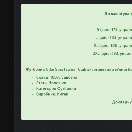
До вашої ува
S (зріст 173, украї
L
(зріст 183, україн
XL
(зріст 188, україн
2XL
(зріст 193, украї
Футболка Nike Sportswear Club виготовлена з м'якої 
Склад: 100% бавовна
Стать: Чоловіки
Категорія: Футболки
Виробник: Китай
Докладну 