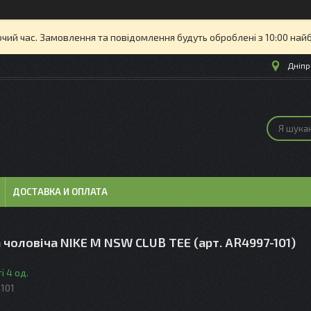
очий час. Замовлення та повідомлення будуть оброблені з 10:00 най
Дніпр
ДОСТАВКА И ОПЛАТА
чоловіча NIKE M NSW CLUB TEE (арт. AR4997-101)
і 4 од.
101