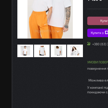
Купи
Купити з
+380 (63)
повернення 
У компанії п
покидаючи с