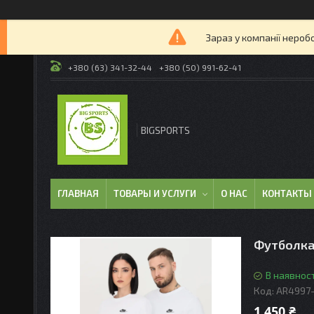
Зараз у компанії нероб
+380 (63) 341-32-44
+380 (50) 991-62-41
BIGSPORTS
ГЛАВНАЯ
ТОВАРЫ И УСЛУГИ
О НАС
КОНТАКТЫ
Футболка 
В наявност
Код:
AR4997-
1 450 ₴