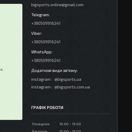
bigsports.online@gmail.com
+380509916241
+380509916241
+380509916241
х.
instagram
@bigsports.ua
instagram
@bigsports.com.ua
ГРАФІК РОБОТИ
Понеділок
10:00
19:00
Вівторок
10:00
19:00