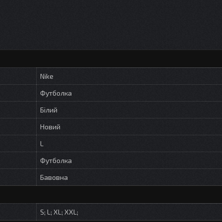
Nike
Футболка
Білий
Новий
L
Футболка
Бавовна
S; L; XL; XXL;