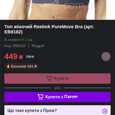
Топ жіночий Reebok PureMove Bra (арт.
EB8182)
В наявності 2 од.
Код: EB8182
Роздріб
449
₴
790 ₴
Економія
341 ₴
Купити
або
Купити з
Що таке купити з Пром?