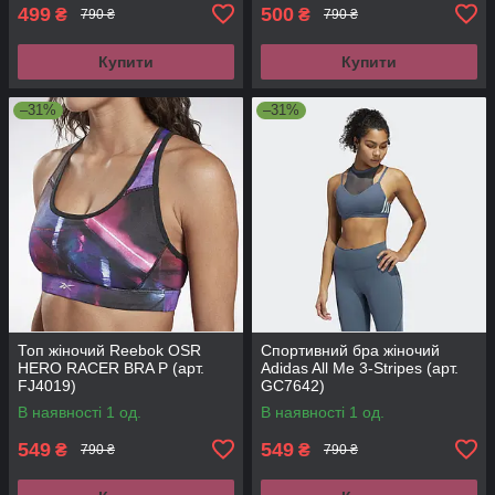
499
500
₴
₴
790 ₴
790 ₴
Купити
Купити
–31%
–31%
Топ жіночий Reebok OSR
Спортивний бра жіночий
HERO RACER BRA P (арт.
Adidas All Me 3-Stripes (арт.
FJ4019)
GC7642)
В наявності 1 од.
В наявності 1 од.
549
549
₴
₴
790 ₴
790 ₴