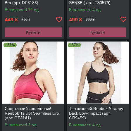
Bra (арт. DP6183)
SENSE ( арт. FS0579)
В наявності 12 од.
В наявності 4 од.
449
499
₴
₴
790 ₴
790 ₴
Купити
Купити
–37%
–37%
Спортивний топ жіночий
Топ жіночий Reebok Strappy
Reebok Ts Ubf Seamless Cro
Back Low-Impact (арт.
(арт. GT3141)
GR9459)
В наявності 3 од.
В наявності 4 од.