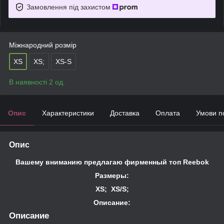
Замовлення під захистом
Міжнародний розмір
XS
XS;
XS-S
В наявності 2 од.
Опис
Характеристики
Доставка
Оплата
Умови п
Опис
Вашему вниманию предлагаю фирменный топ Reebok
Размеры:
XS; XS/S;
Описание:
Описание