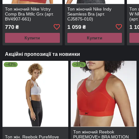
Топ жіночий Nike Vctry
Топ жіночий Nike Indy
Топ 
Comp Bra Mtllc Grx (арт.
Seamless Bra (арт.
W NP
BV4907-661)
CJ5875-010)
(арт
770
1 059
1 1
₴
₴
Купити
Купити
Акційні пропозиції та новинки
–43%
–37%
Топ жіночий Reebok
Топ жін. Reebok PureMove
PUREMOVE+ BRA MOTION