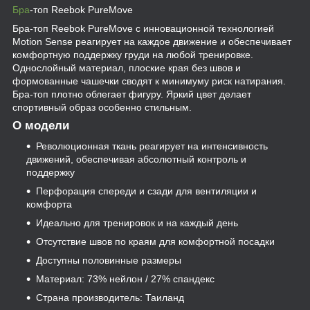
Бра
-топ Reebok PureMove
Бра-топ Reebok PureMove с инновационной технологией
Motion Sense реагирует на каждое движение и обеспечивает
комфортную поддержку груди на любой тренировке.
Однослойный материал, плоские края без швов и
формованные чашечки сводят к минимуму риск натирания.
Бра-топ плотно облегает фигуру. Яркий цвет делает
спортивный образ особенно стильным.
О модели
Революционная ткань реагирует на интенсивность
движений, обеспечивая абсолютный контроль и
поддержку
Перфорация спереди и сзади для вентиляции и
комфорта
Идеально для тренировок и на каждый день
Отсутствие швов по краям для комфортной посадки
Доступны половинные размеры
Материал: 73% нейлон / 27% спандекс
Страна производитель: Таиланд