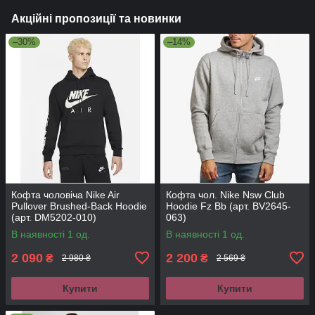
Акційні пропозиції та новинки
–30%
–14%
Кофта чоловіча Nike Air
Кофта чол. Nike Nsw Club
Pullover Brushed-Back Hoodie
Hoodie Fz Bb (арт. BV2645-
(арт. DM5202-010)
063)
В наявності 1 од.
В наявності 1 од.
2 090
2 200
₴
₴
2 980 ₴
2 569 ₴
Купити
Купити