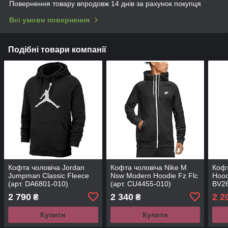
Повернення товару впродовж 14 днів за рахунок покупця
Всі умови повернення
Подібні товари компанії
Кофта чоловіча Jordan
Кофта чоловіча Nike M
Кофт
Jumpman Classic Fleece
Nsw Modern Hoodie Fz Flc
Hood
(арт. DA6801-010)
(арт. CU4455-010)
BV26
2 790
2 340
2 2
₴
₴
Купити
Купити