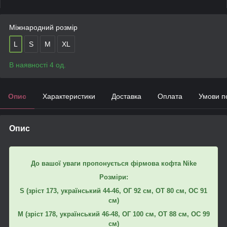
Міжнародний розмір
L
S
M
XL
В наявності 4 од.
Опис
Характеристики
Доставка
Оплата
Умови п
Опис
До вашої уваги пропонується фірмова кофта Nike
Розміри:
S (зріст 173, український 44-46, ОГ 92 см, ОТ 80 см, ОС 91
см)
M (зріст 178, український 46-48, ОГ 100 см, ОТ 88 см, ОС 99
см)