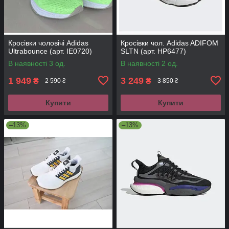
Кросівки чоловічі Adidas
Кросівки чол. Adidas ADIFOM
Ultrabounce (арт. IE0720)
SLTN (арт. HP6477)
В наявності 3 од.
В наявності 2 од.
1 949
3 249
₴
₴
2 590 ₴
3 850 ₴
Купити
Купити
–13%
–13%