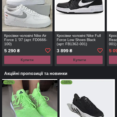
Кросівки чоловічі Nike Air
Кросівки чоловічі Nike Full
Крос
Force 1 '07 (арт. FD0666-
Force Low Shoes Black
Reac
100)
(арт. FB1362-001)
001)
5 290
3 899
5 0
₴
₴
Купити
Купити
Акційні пропозиції та новинки
–25%
–16%