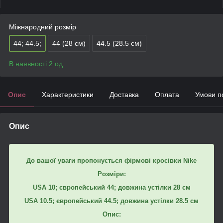
Міжнародний розмір
44; 44.5;
44 (28 см)
44.5 (28.5 см)
В наявності 2 од.
Опис
Характеристики
Доставка
Оплата
Умови п
Опис
До вашої уваги пропонується фірмові кросівки Nike
Розміри:
USA 10; європейський 44; довжина устілки 28 см
USA 10.5; європейський 44.5; довжина устілки 28.5 см
Опис: