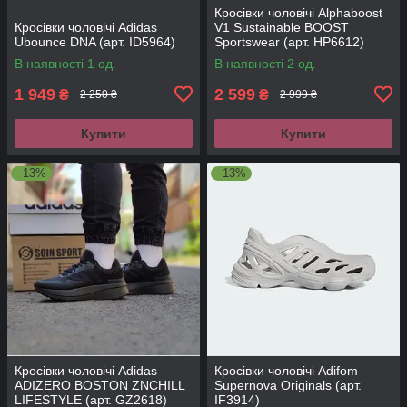
Кросівки чоловічі Alphaboost
Кросівки чоловічі Adidas
V1 Sustainable BOOST
Ubounce DNA (арт. ID5964)
Sportswear (арт. HP6612)
В наявності 1 од.
В наявності 2 од.
1 949
2 599
₴
₴
2 250 ₴
2 999 ₴
Купити
Купити
–13%
–13%
Кросівки чоловічі Adidas
Кросівки чоловічі Adifom
ADIZERO BOSTON ZNCHILL
Supernova Originals (арт.
LIFESTYLE (арт. GZ2618)
IF3914)