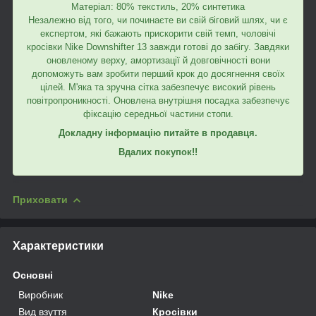
Матеріал: 80% текстиль, 20% синтетика
Незалежно від того, чи починаєте ви свій біговий шлях, чи є
експертом, які бажають прискорити свій темп, чоловічі
кросівки Nike Downshifter 13 завжди готові до забігу. Завдяки
оновленому верху, амортизації й довговічності вони
допоможуть вам зробити перший крок до досягнення своїх
цілей. М'яка та зручна сітка забезпечує високий рівень
повітропроникності. Оновлена внутрішня посадка забезпечує
фіксацію середньої частини стопи.
Докладну інформацію питайте в продавця.
Вдалих покупок!!
Приховати
Характеристики
Основні
Виробник
Nike
Вид взуття
Кросівки