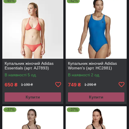
–45%
–42%
Купальник жіночий Adidas
Купальник жіночий Adidas
Essentials (арт. AJ7893)
Women's (арт. HC2881)
В наявності 5 од.
В наявності 2 од.
650
749
₴
₴
1 190 ₴
1 290 ₴
Купити
Купити
–37%
–37%