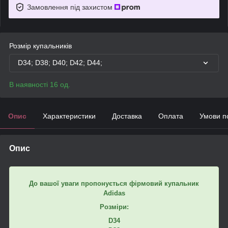
Замовлення під захистом
Розмір купальників
D34; D38; D40; D42; D44;
В наявності 16 од.
Опис
Характеристики
Доставка
Оплата
Умови п
Опис
До вашої уваги пропонується фірмовий купальник
Adidas
Розміри:
D34