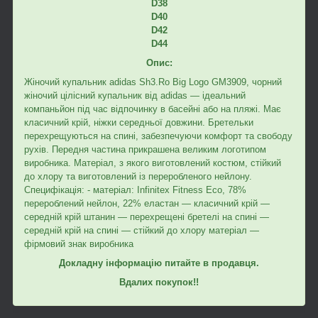
D38
D40
D42
D44
Опис:
Жіночий купальник adidas Sh3.Ro Big Logo GM3909, чорний
жіночий цілісний купальник від adidas — ідеальний
компаньйон під час відпочинку в басейні або на пляжі. Має
класичний крій, ніжки середньої довжини. Бретельки
перехрещуються на спині, забезпечуючи комфорт та свободу
рухів. Передня частина прикрашена великим логотипом
виробника. Матеріал, з якого виготовлений костюм, стійкий
до хлору та виготовлений із переробленого нейлону.
Специфікація: - матеріал: Infinitex Fitness Eco, 78%
перероблений нейлон, 22% еластан — класичний крій —
середній крій штанин — перехрещені бретелі на спині —
середній крій на спині — стійкий до хлору матеріал —
фірмовий знак виробника
Докладну інформацію питайте в продавця.
Вдалих покупок!!