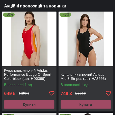
Акційні пропозиції та новинки
–50%
–46%
Купальник жіночий Adidas
Performance Badge Of Sport
Купальник жіночий Adidas
Colorblock (арт. HD0399)
Mid 3-Stripes (арт. HA5993)
В наявності 1 од.
В наявності 1 од.
649
749
₴
₴
1 290 ₴
1 390 ₴
Купити
Купити