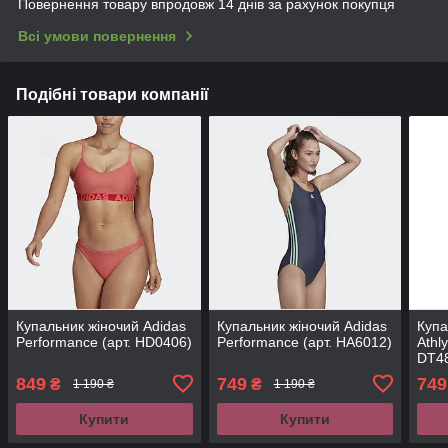
Повернення товару впродовж 14 днів за рахунок покупця
Всі умови повернення
Подібні товари компанії
Купальник жіночий Adidas
Купальник жіночий Adidas
Купа
Performance (арт. HD0406)
Performance (арт. HA6012)
Athl
DT4
849
749
749
₴
₴
1 190 ₴
1 190 ₴
Купити
Купити