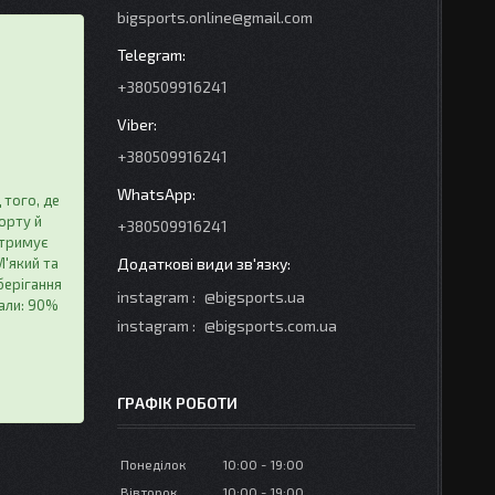
bigsports.online@gmail.com
+380509916241
+380509916241
 того, де
порту й
+380509916241
дтримує
М'який та
берігання
instagram
@bigsports.ua
іали: 90%
instagram
@bigsports.com.ua
ГРАФІК РОБОТИ
Понеділок
10:00
19:00
Вівторок
10:00
19:00