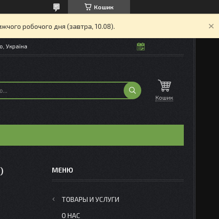
Кошик
жчого робочого дня (завтра, 10.08).
о, Україна
Кошик
)
ТОВАРЫ И УСЛУГИ
О НАС