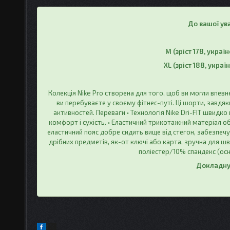
До вашої ув
M (зріст 178, украї
XL
(зріст 188, україн
Колекція Nike Pro створена для того, щоб ви могли впев
ви перебуваєте у своєму фітнес-путі. Ці шорти, завдяки
активностей. Переваги • Технологія Nike Dri-FIT швидк
комфорт і сухість. • Еластичний трикотажний матеріал об
еластичний пояс добре сидить вище від стегон, забезпечу
дрібних предметів, як-от ключі або карта, зручна для ш
поліестер/10% спандекс (осн
Докладну 