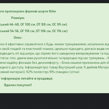
аги пропонуємо фірмові шорти Nike
Розміри:
нський 46-48, ОГ 100 см, ОТ 88 см, ОС 99 см)
ський 54-56, ОГ 118 см, ОТ 106 см, ОС 116 см)
Опис:
нено й ефективно справлятися з будь-якими тренуваннями, незалежно від
 своїй гладкій та еластичній тканині, ідеально підходять для всіх видів с
о відводить піт від шкіри, що сприяє його швидкому випаровуванню та пі
тягує тіло, даючи вам рухатися вільно та природно під час тренувань. • 
ючи надійну фіксацію без дискомфорту. • Бічна кишеня призначена для з
видкого доступу. Інформація про товар Внутрішній шов: 9 дюймів Матер
овний матеріал); 92% поліестер/8% спандекс (сітка)
інформацію питайте в продавця.
Вдалих покупок!!