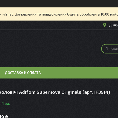
очий час. Замовлення та повідомлення будуть оброблені з 10:00 най
Дніпр
ДОСТАВКА И ОПЛАТА
чоловічі Adifom Supernova Originals (арт. IF3914)
і 1 од.
49 ₴