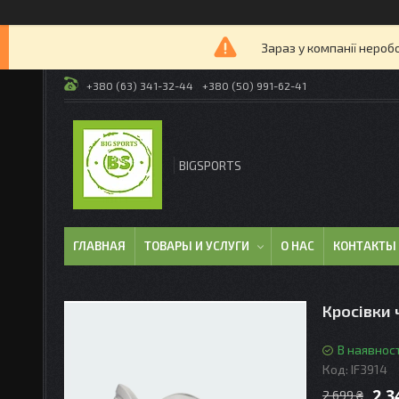
Зараз у компанії нероб
+380 (63) 341-32-44
+380 (50) 991-62-41
BIGSPORTS
ГЛАВНАЯ
ТОВАРЫ И УСЛУГИ
О НАС
КОНТАКТЫ
Кросівки 
В наявност
Код:
IF3914
2 3
2 699 ₴