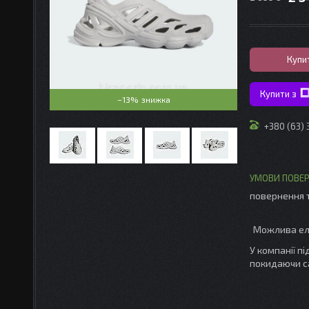
Купи
Купити з
–13%
+380 (63)
повернення 
У компанії п
покидаючи с