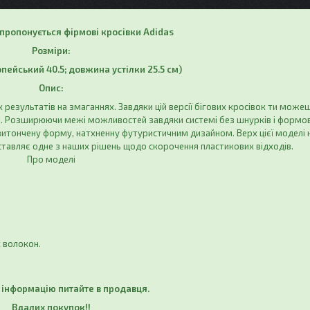
 пропонується фірмові кросівки Adidas
Розміри:
опейський 40.5; довжина устілки 25.5 см)
Опис:
 результатів на змаганнях. Завдяки цій версії бігових кросівок ти може
. Розширюючи межі можливостей завдяки системі без шнурків і формо
витончену форму, натхненну футуристичним дизайном. Верх цієї моделі 
дставляє одне з наших рішень щодо скорочення пластикових відходів.
Про моделі
х волокон.
інформацію питайте в продавця.
Вдалих покупок!!