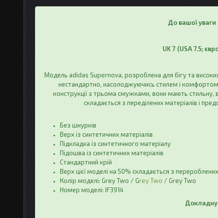
До вашої уваги
UK 7 (
USA
7.5; євр
Модель adidas Supernova, розроблена для бігу та високих
нестандартно, насолоджуючись стилем і комфортом
конструкції з трьома смужками, вони мають стильну, 
складається з переділених матеріалів і пре
Без шнурків
Верх із синтетичних матеріалів
Підкладка із синтетичного матеріалу
Підошва із синтетичних матеріалів
Стандартний крій
Верх цієї моделі на 50% складається з перероблени
Колір моделі: Grey Two / G
rey Two
/ Grey Two
Номер моделі: IF3914
Докладну 