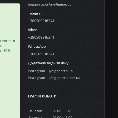
bigsports.online@gmail.com
+380509916241
+380509916241
ш мислити
ваної
на 50%
+380509916241
instagram
@bigsports.ua
instagram
@bigsports.com.ua
ГРАФІК РОБОТИ
Понеділок
10:00
19:00
Вівторок
10:00
19:00