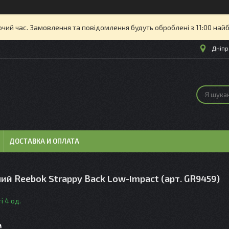
очий час. Замовлення та повідомлення будуть оброблені з 11:00 най
Дніпр
ДОСТАВКА И ОПЛАТА
ий Reebok Strappy Back Low-Impact (арт. GR9459)
і 4 од.
₴