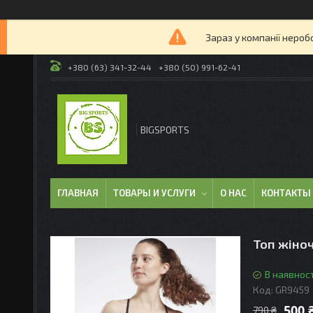
Зараз у компанії нероб
+380 (63) 341-32-44
+380 (50) 991-62-41
BIGSPORTS
ГЛАВНАЯ
ТОВАРЫ И УСЛУГИ
О НАС
КОНТАКТЫ
Топ жіноч
В наявност
Код:
GR9459
500 
790 ₴