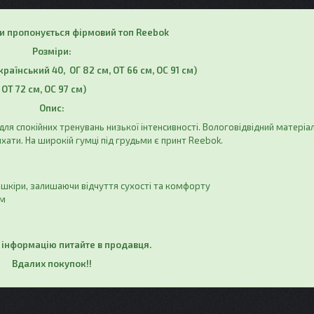
и пропонується фірмовий топ Reebok
Розміри:
раїнський 40, ОГ 82 см, ОТ 66 см, ОС 91 см)
ОТ 72 см, ОС 97 см)
Опис:
я спокійних тренувань низької інтенсивності. Вологовідвідний матеріал 
ихати. На широкій гумці під грудьми є принт Reebok.
 шкіри, залишаючи відчуття сухості та комфорту
ом
інформацію питайте в продавця.
Вдалих покупок!!