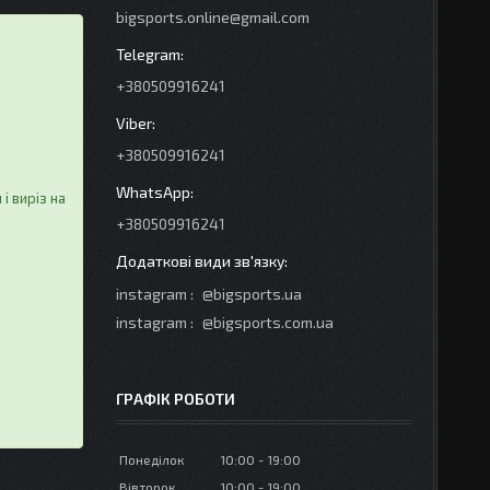
bigsports.online@gmail.com
+380509916241
+380509916241
і виріз на
+380509916241
instagram
@bigsports.ua
instagram
@bigsports.com.ua
ГРАФІК РОБОТИ
Понеділок
10:00
19:00
Вівторок
10:00
19:00