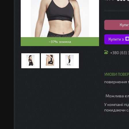
Купи
Купити з
–37%
+380 (63)
повернення 
У компанії п
покидаючи с