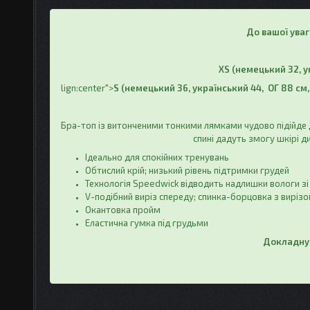
До вашої уваг
XS (немецький 32, ук
lign:center">
S (немецький 36, український 44, ОГ 88 см, 
Бра-топ із витонченими тонкими лямками чудово підійде дл
спині дадуть змогу шкірі д
Ідеально для спокійних тренувань
Обтислий крій; низький рівень підтримки грудей
Технологія Speedwick відводить надлишки вологи зі
V-подібний виріз спереду; спинка-борцовка з виріз
Окантовка пройм
Еластична гумка під грудьми
Докладну 