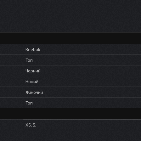
Reebok
Топ
Чорний
Новий
Жіночий
Топ
XS; S;