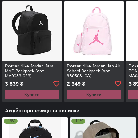
Рюкзак Nike Jordan Jam
Рюкзак Nike Jordan Jan Air
Рюк
MVP Backpack (арт.
School Backpack (арт.
ZON
MA9033-023)
9B0503-I0A)
MA0
3 639
2 349
3 8
₴
₴
Купити
Купити
Акційні пропозиції та новинки
–16%
–11%