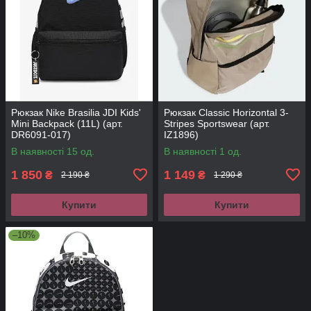
Рюкзак Nike Brasilia JDI Kids'
Рюкзак Classic Horizontal 3-
Mini Backpack (11L) (арт.
Stripes Sportswear (арт.
DR6091-017)
IZ1896)
В наявності 15 од.
В наявності 1 од.
1 850
1 149
₴
₴
2 190 ₴
1 290 ₴
Купити
Купити
–10%