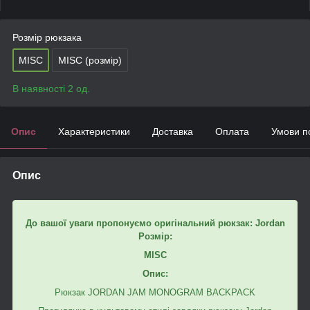
Розмір рюкзака
MISC
MISC (розмір)
В наявності 2 од.
Опис
Характеристики
Доставка
Оплата
Умови п
Опис
До вашої уваги пропонуємо оригінальний рюкзак: Jordan
Розмір:
MISC
Опис:
Рюкзак JORDAN JAM MONOGRAM BACKPACK