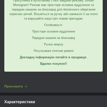
Прогулянка в культовому стилі завдяки рюкзаку Jordan
Monogram! Рюкзак має просторе основне відділення та
передню кишеню на блискавці для безпечного зберігання
корисних речей. Візьміться за ручку або накиньте її на плечі
та вирушайте назустріч новим пригодам.
Особливості:
Просторе основне відділення
Передня кишеня на блискавці
Ручка зверху
Регульовані плечові ремені
Докладну інформацію питайте в продавця.
Вдалих покупок!!
Приховати
Характеристики