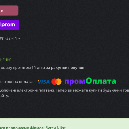
ти
 341-32-44
товару протягом 14 днів
за рахунок покупця
ідключені електронні платежі. Тепер ви можете купити будь-який то
айту.
аги пропонуємо фірмові бутси Nike: