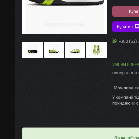
Купи
Купити з
+380 (63)
повернення 
У компанії п
покидаючи с
До вашої ув