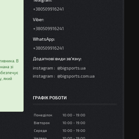
+380509916241
+380509916241
+380509916241
тивника. В
нана зі
instagram
@bigsports.ua
абезпечує
instagram
@bigsports.com.ua
, який
ГРАФІК РОБОТИ
Понеділок
10:00
19:00
Вівторок
10:00
19:00
Середа
10:00
19:00
Четвер
10:00
19:00