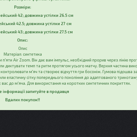
Розміри:
пейський 42; довжина устілки 26.5 см
ейський 42.5; довжина устілки 27 см
пейський 43; довжина устілки 27.5 см
Опис:
Опис
Матеріал: синтетика
 п'яти Air Zoom. Він дає вам імпульс, необхідний прорив через лінію про
гли диктувати темп та ритм протягом усього матчу. Верхня частина вико
 контролювати м'яч та створює відчуття гри босоніж. Гумова підошва з
ли еластичну сітку попереднього покоління до адаптованого трикотажу
 вас до м'яча. Для використання на коротких синтетичних покриттях.
 інформації запитуйте в продавця
Вдалих покупок!!