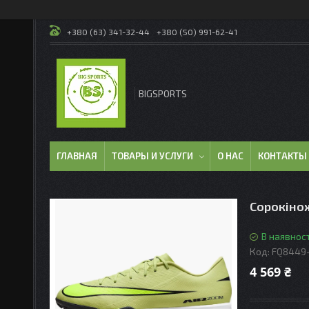
+380 (63) 341-32-44
+380 (50) 991-62-41
BIGSPORTS
ГЛАВНАЯ
ТОВАРЫ И УСЛУГИ
О НАС
КОНТАКТЫ
Сорокінож
В наявност
Код:
FQ8449
4 569 ₴