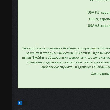
USA 8.5; євро
USA 9; європ
USA 9.5; євро
Nike зробили ці шипування Academy з покраще
ни
м блоком
результаті створили найчутливіші Mercurial, щоб ви мо
шкіри NikeSkin із вбудованими шевронами, що допомагає
зчеплення з дерновими покриттями. Також удосконали
забезпечує гнучкість, підтримку та наближає
Докладніше