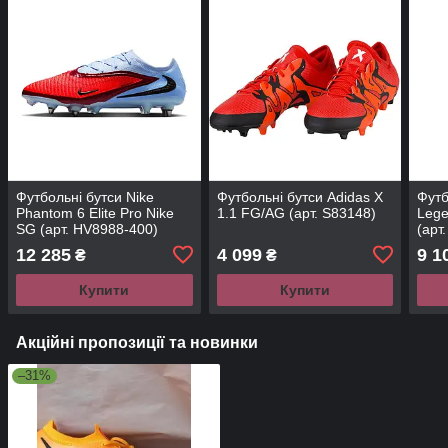
Футбольні бутси Nike
Футбольні бутси Adidas X
Футб
Phantom 6 Elite Pro Nike
1.1 FG/AG (арт. S83148)
Lege
SG (арт. HV8988-400)
(арт
12 285
4 099
9 1
₴
₴
Купити
Купити
Акційні пропозиції та новинки
–31%