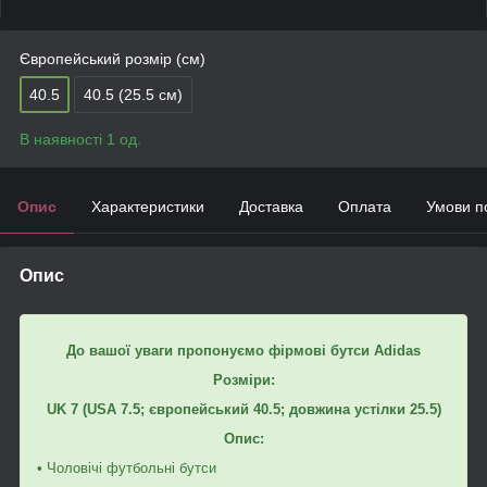
Європейський розмір (см)
40.5
40.5 (25.5 см)
В наявності 1 од.
Опис
Характеристики
Доставка
Оплата
Умови п
Опис
До вашої уваги пропонуємо фірмові бутси Adidas
Розміри:
UK 7 (
USA
7.5; європейський 40.5; довжина устілки 25.5)
Опис:
• Чоловічі футбольні бутси